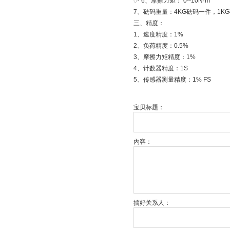
ꢀ 6、摩擦力矩： 0--10N·m
7、砝码重量：4KG砝码一件，1K
三、精度：
1、速度精度：1%
2、负荷精度：0.5%
3、摩擦力矩精度：1%
4、计数器精度：1S
5、传感器测量精度：1% FS
宝贝标题：
內容：
搞好关系人：