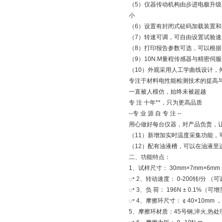
（5）仪器传动机构由步进电极升
小
（6）设置有封闭式砝码加载装置和
（7）转速可调，可自由设置试验速
（8）打印报告参数可选，可以根
（9）10N.M量程传感器与精密伺
（10）外观采用人工学曲线设计，
专注于材料电性能检测技术的提高与
一直被人模仿，始终未被超越
专 注 十年**，只为更高品质
--专 业 源 自 专 注 --
用心做好每台仪器，对产品负责，
（11）新增加实时温度采集功能，
（12）配有油液槽，可以在油液里
二、功能特点：
1、试样尺寸： 30mm×7mm×6mm
ꢀ 2、转动速度： 0-200转/分 （
ꢀ 3、负 荷： 196N ± 0.1%（可增
ꢀ 4、摩擦环尺寸：￠40×10mm ，
5、摩擦环材质：45号钢,淬火,热处理