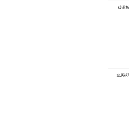
碳滑
金属试