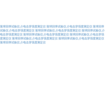
落球回弹试验仪,介电击穿强度测定仪
落球回弹试验仪,介电击穿强度测定仪
落球回弹
试验仪,介电击穿强度测定仪
落球回弹试验仪,介电击穿强度测定仪
落球回弹试验仪,介
电击穿强度测定仪
落球回弹试验仪,介电击穿强度测定仪
落球回弹试验仪,介电击穿强
度测定仪
落球回弹试验仪,介电击穿强度测定仪
落球回弹试验仪,介电击穿强度测定仪
落球回弹试验仪,介电击穿强度测定仪