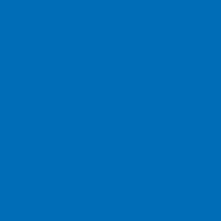
公式测试英文仪
膨胀系数检测仪
新款高温热膨胀系数分析仪
高温热