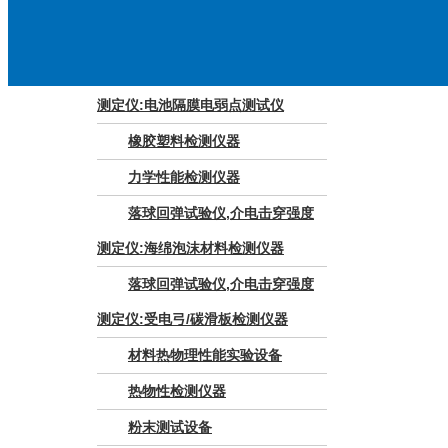
漏电起痕试验仪
落球回弹试验仪,介电击穿强度
测定仪:电池隔膜电弱点测试仪
橡胶塑料检测仪器
力学性能检测仪器
落球回弹试验仪,介电击穿强度
测定仪:海绵泡沫材料检测仪器
落球回弹试验仪,介电击穿强度
测定仪:受电弓/碳滑板检测仪器
材料热物理性能实验设备
热物性检测仪器
粉末测试设备