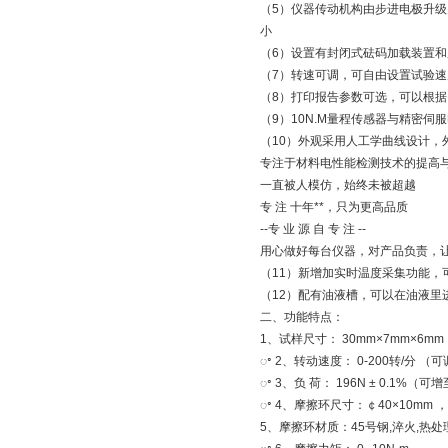
（5）仪器传动机构由步进电极升
小
（6）设置有封闭式砝码加载装置和
（7）转速可调，可自由设置试验速
（8）打印报告参数可选，可以根
（9）10N.M量程传感器与精密伺
（10）外观采用人工学曲线设计，
专注于材料电性能检测技术的提高与
一直被人模仿，始终未被超越
专 注 十年**，只为更高品质
--专 业 源 自 专 注 --
用心做好每台仪器，对产品负责，
（11）新增加实时温度采集功能，
（12）配有油液槽，可以在油液里
二、功能特点：
1、试样尺寸： 30mm×7mm×6mm
ꢀ 2、转动速度： 0-200转/分 （
ꢀ 3、负 荷： 196N ± 0.1%（可增
ꢀ 4、摩擦环尺寸：￠40×10mm ，
5、摩擦环材质：45号钢,淬火,热处理