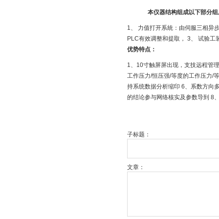
本仪器结构组成以下部分组
1、 力值打开系統：由伺服三相异
PLC有效调整和提取， 3、 试验
优势特点：
1、10寸触屏屏出现，支技远程管
工作压力/恒压强/等度的工作压力
持系统数据分析缩印 6、系数方向
的结论参与网络核实及参数导到 8、
子标题：
文章：