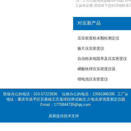
注：1.可以使用快捷键Alt+S或Ctrl+
2.如有必要,请您留下您的详细联系方
对应新产品
压实密度粉末颗粒测定仪
极片压实密度仪
自动粉末电阻率及压实密度仪
磷酸铁锂压实密度仪器
锂电池压实密度仪
联络办公的电话：010-57223836 位移办公的电话：13581986395 工厂ip
地址：重庆市昌平区百善镇王庄落球回弹试验仪,介电击穿强度测定仪园
Email：1770844735@qq.com
易展提供技术支持