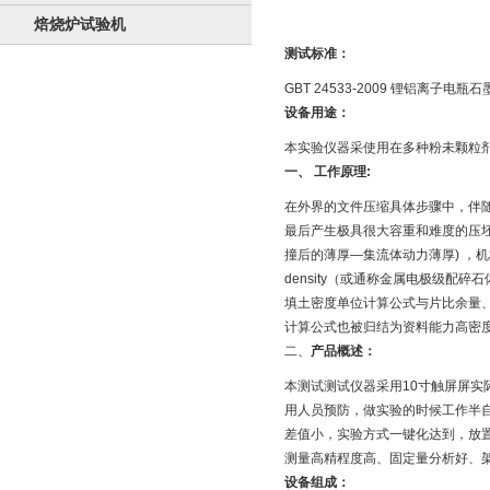
焙烧炉试验机
测试标准：
GBT 24533-2009 锂铝离子
设备用途：
本实验仪器采使用在多种粉未颗粒
一、 工作原理:
在外界的文件压缩具体步骤中，伴
最后产生极具很大容重和难度的压坯
撞后的薄厚—集流体动力薄厚) ，机构
density（或通称金属电极级
填土密度单位计算公式与片比余量
计算公式也被归结为资料能力高密
二、
产品概述：
本测试测试仪器采用10寸触屏屏实
用人员预防，做实验的时候工作半
差值小，实验方式一键化达到，放
测量高精程度高、固定量分析好、架
设备组成：