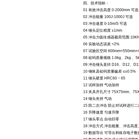
四、技术指标：
01 有效冲击高度 0-2000mm 可选
02 冲击能量 100J-1000J 可选
03 冲击速度 0-10m/S 可选
04 锤头定位精度 ±1mm
05 冲击力值传感器载荷范围 10KN-
06 实验动态误差 <2%
07 试验区空间 600mm×550mm×
08 砝码质量规格 1.0kg、2kg 、5k
09 冲击锤头直径 D16、D12、D12
10 锤体及砝码质量偏差 ≤±0.5%
11 锤头硬度 HRC60 ~ 65
12 试样加持 气动加持
13 夹具开孔尺寸 75X75mm、75
14 锤头夹持 气动
15 防二次冲击 防止对试样进行
16 升降速度 匀速升降
17 锤头零点 自动归零
18 冲击方式 冲击能量、冲击高
19 数据导出 可导出和保存电子数