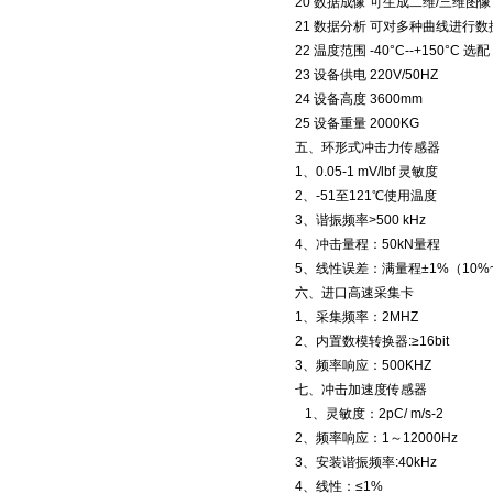
20 数据成像 可生成二维/三维图像
21 数据分析 可对多种曲线进行
22 温度范围 -40°C--+150°C 选配
23 设备供电 220V/50HZ
24 设备高度 3600mm
25 设备重量 2000KG
五、环形式冲击力传感器
1、0.05-1 mV/lbf 灵敏度
2、-51至121℃使用温度
3、谐振频率>500 kHz
4、冲击量程：50kN量程
5、线性误差：满量程±1%（10%~5
六、进口高速采集卡
1、采集频率：2MHZ
2、内置数模转换器:≥16bit
3、频率响应：500KHZ
七、冲击加速度传感器
1、灵敏度：2pC/ m
2、频率响应：1～12000Hz
3、安装谐振频率:40kHz
4、线性：≤1%