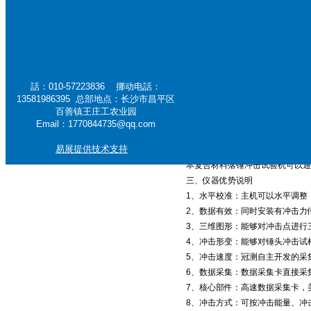
设备名称：仪器化复合材料落锤冲
燃烧性能试验机
设备型号：CLC-AI
金属检测仪器
一、满足标准：
ISO 3127 ISO 6603 ISO7765 
焙烧炉试验机
ASTM D2444 ASTM D3763 AST
話：010-57223836 挪动电話：
二、仪器概述：
13581986395 总部地点：长沙市昌平区
本试验机主要测试材料的抗冲击能
百善镇王庄工农业园
力及试样的损坏和断裂状态。
Email：1770844735@qq.com
我公司生产的复合材料落锤冲击试
易展提供技术支持
击动能和材料损伤时吸收的能量，
本复合材料落锤冲击试验机可以通
三、仪器优势说明
1、水平校准：主机可以水平调整
2、数据有效：同时安装有冲击力
3、三维图形：能够对冲击点进行
4、冲击形变：能够对锤头冲击试
5、冲击速度：冠测自主开发的采
6、数据采集：数据采集卡直接采
7、核心部件：高速数据采集卡，
8、冲击方式：可按冲击能量、冲