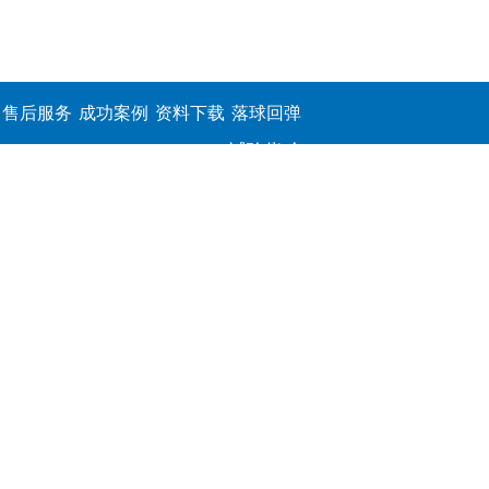
售后服务
成功案例
资料下载
落球回弹
试验仪,介
电击穿强
度测定仪