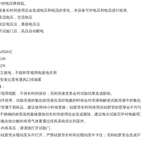
中的电压降很低。
：设备长时间使用后会造成电压和电流的变化，本设备可对电压和电流进行校准。
：直流电压，交流电压
：恒定电压法，逐级电压法
打开试验门后，高压自动断电
/50HZ
VA
2A
独立接地，不能和常规用电接地共用
求安装位置有通风口排烟雾
项：
液要现用现配，不得长时间保存；否则溶液变质会对试验结果造成影响。
得循环使用，试验溶液的氯化铵溶液在流经电极的时候会对溶液电解使试验溶液中的氯
硅胶管属于易耗品，建议使用48小时候更换；硅胶管长时间使用后硅胶管的壁厚会不均
04不锈钢的材质虽然极难腐蚀但长时间使用也会造成腐蚀，建议每次试验完毕对电极用
电离氯化铵分解的有害气体要通过排风系统排出到室外。
设备内有高压，请谨慎打开试验门。
需将硅胶管从蠕动泵头中打开，严禁硅胶管长时间在蠕动泵中卡住；否则硅胶管会造成