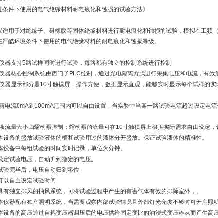
境条件下使用的电气绝缘材料耐电痕化和蚀损的试验方法》
适用于对绝缘子、硅橡胶等固体绝缘材料进行耐电痕化和蚀损的试验，模拟在工频（48H
在严酷环境条件下使用的电气绝缘材料的耐电痕化和蚀损等级。
:本仪器支持5路试样同时进行试验，每路都有独立的控制系统进行控制
:本仪器核心控制系统由西门子PLC控制，通过光电隔离方式进行采集电压和电流，有
:本仪器显示部分是10寸触摸屏，操作方便，数据显示直观，能够实时显示每个试样的
泄露电流0mA到100mA范围内可以自由设置，当实验中当某一路试验电流超过设定
:滴液流量大小由蠕动泵控制；蠕动泵的流量可在10寸触摸屏上根据实际需求自由设定
：本设备的盛放试验液体的槽和试验用过的液体分开盛放。保证试验液体的精准性。
：本设备中每组试验的时间实时记录，单位为分钟。
：设定试验电压，自动升到指定的电压。
：试验完毕后，电压自动归到零位
：可以自主设定试验时间
：具有独立排风的抽风系统，可将试验过程中产生的有害气体有效的排除室外，。
：本仪器配有独立照明系统，当需要观察内部试验情况且外部灯光亮度不够时可开启照
：本设备的高压通过自耦变压器调压后的电压供给固定变比的油浸式变压器从而产生高