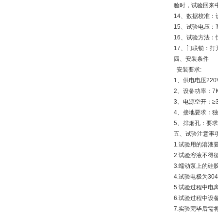
验时，试验回来
14、数据校准
15、试验电压
16、试验方法
17、门联锁：
四、安装条件
安装要求:
1、供电电压220V
2、设备功率：7K
3、电源空开：≥3
4、接地要求：
5、排烟孔：要
五、试验注意事
1.试验用的溶
2.试验溶液不
3.蠕动泵上的
4.试验电极为3
5.试验过程中
6.试验过程中
7.实验完毕后