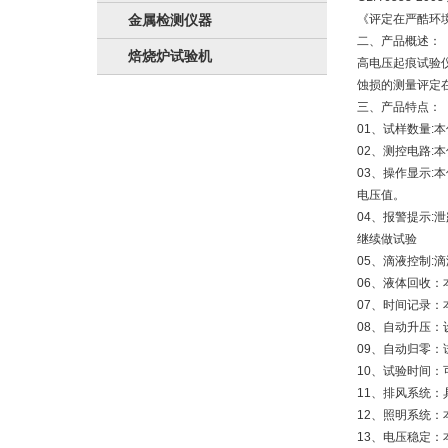
金属检测仪器
《评定在严酷环
二、产品概述：
焙烧炉试验机
高电压起痕试验仪
蚀损的测量评定
三、产品特点：
01、试样数量
02、测控电路
03、操作显示
电压值。
04、报警提示:
继续做试验
05、滴液控制
06、液体回收
07、时间记录
08、自动升压
09、自动归零
10、试验时间
11、排风系统
12、照明系统
13、电压稳定