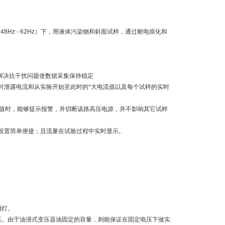
z - 62Hz）下，用液体污染物和斜面试样，通过耐电痕化和
效解决抗干扰问题使数据采集保持稳定
实时泄露电流和从实验开始至此时的*大电流值以及每个试样的实时
电流值时，能够提示报警，并切断该路高压电源，并不影响其它试样
，设置简单便捷；且流量在试验过程中实时显示。
明灯。
压。由于油浸式变压器油固定的容量，则能保证在固定电压下做实