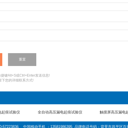
：
键Alt+S或Ctrl+Enter发送信息!
您留下您的详细联系方式!
电起痕试验仪
全自动高压漏电起痕试验仪
触摸屏高压漏电
0-57223836 中国移动手机 ：13581986395 品牌电话号码：背景市昌平