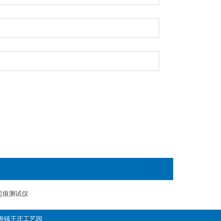
起痕测试仪
区百善镇王庄工艺园