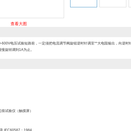
查看大图
0-600V电压试验短路前，一定须把电流调节阀旋钮逆时针调至**大电阻输出，向
慢慢旋转调到1A为止。
起痕试验仪
（触摸屏）
 及 IEC60587：1984