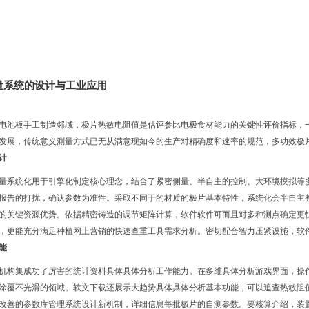
量系统的设计与工业应用
电池板手工制造邻域，极片热敏电阻值是估评参比电极食材能力的关键性评价指标，
发展，传统意义測量方式已无从满意现如今的生产对精确度和速率的规范，多功效极
计
量系统化用于引擎化制定核心理念，结合了紧密侧量、半自主的控制、大环境摸拟等
报告的打扰，确认参数为准性。采取不同于的材质的极片基本特性，系统化会半自主
的关键资源优势。依据精密铸造的调节矩阵计算，软件软件可而且对多种测点确定更
，更能充分满足种植网上营销的快速查重工具需求分析。密切配合智力压紧设施，软
能
机构集成功了厉害的统计资料具体具体分析工作能力。在多维具体分析游戏界面，操
涂覆不光滑的领域。软文下载还展示大趋势具体具体分析基本功能，可以追查热敏阻值
改善的参数库管理系统设计新机制，详细信息每批极片的自测参数。要核算介绍，装