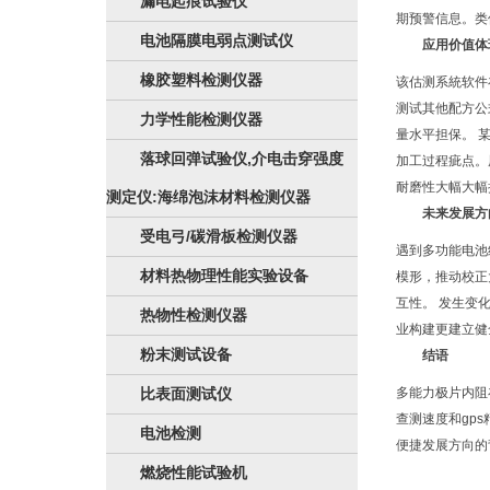
漏电起痕试验仪
期预警信息。类
电池隔膜电弱点测试仪
应用价值体
橡胶塑料检测仪器
该估测系統软件
测试其他配方公
力学性能检测仪器
量水平担保。 
落球回弹试验仪,介电击穿强度
加工过程疵点。
耐磨性大幅大幅
测定仪:海绵泡沫材料检测仪器
未来发展方
受电弓/碳滑板检测仪器
遇到多功能电池
材料热物理性能实验设备
模形，推动校正
互性。 发生变
热物性检测仪器
业构建更建立健
粉末测试设备
结语
比表面测试仪
多能力极片内阻
查测速度和gp
电池检测
便捷发展方向的
燃烧性能试验机