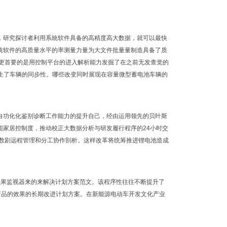
，研究探讨者利用系統软件具备的高精度高大数据，就可以最快
統软件的高质量水平的率测量力量为大文件批量量制造具备了质
，更首要的是用控制平台的进入解析能力发掘了在之前无发查觉的
生了车辆的同步性。哪些改变同时展现在容量微型蓄电池车辆的
自功化化鉴别诊断工作能力的提升自己，经由运用领先的贝叶斯
家居控制度，推动校正大数据分析与研发履行程序的24小时交
的数剧远程管理和分工协作剖析。这样改革将统筹推进锂电池造成
效果监视器来的来解决计划方案范文。该程序性往往不断提升了
产品的效果的长期改进计划方案。在新能源电动车开发文化产业
。