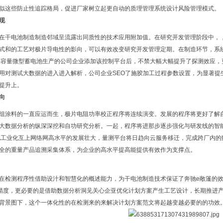
似这些防止性追踪格局，促进厂家树立起更自动的质理管理系统设计风险管理模式。
现
在干电池制造制造邻域呈流露出同质性的技术应用附加值。在研究开发管理阶段中，
式和的工艺对极片导电性的影向，可以有效改变研究开发管理定期。在制造环节，系
某容量微型蓄电池生产的公司企业添加该控制平台后，不禁大幅大幅提升了探测效应
用对测试大数据的进入进入解析，公司企业SEO了施胶加工过程参数设置，为显著提
提升上。
向
组涂料的一直应运而生，极片电阻功率校正程序将连续演变。发展的程序将更好了解
大数据分析的纵深深挖和自功研究分析。一起，程序将进那步逐步强化与研发线的智能
化工业化互上网络网高水平的发展壮大，量测平台将日趋向云服务移迁，完成跨厂内
全的重量产品追溯采集体系，为企业的高水平提高能提供有效作为支撑点。
在检测程序性借助设汁和智慧化的概述能力，为干电池制造技术保证了奔驰e敞篷的
s精度，更必要的是借助数据分析洞见关心企亚优化计划方案产生工艺设计，长期推进
背景图下，这个一体化性的在检测来的来解决计划方案范文将起越变越必要的的功效