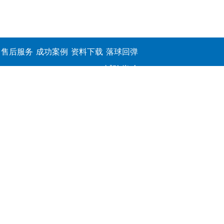
售后服务
成功案例
资料下载
落球回弹
试验仪,介
电击穿强
度测定仪