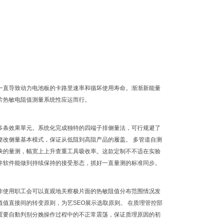
一直导致动力电池板的卡路里速率和循坏使用寿命。渐渐新能量
片热敏电阻值測量系统性应运而行。
多条效果單元。系统化完成独特的四端子排侧量法，可行规避了
整改侧量基本模式，保证从低阻到高阻产品的履盖。 多管道自测
快的量测，幅宽上上升查重工具吸收率。这款定制不不适在实验
件软件能做到持续保持的接受形态，抓好一直量测的标准同步。
作使用职工会可以直观地关察极片面的热敏阻值分布范围情况发
值直接间的转变原则，为艺SEO展示选取原则。 在质理管控部
置要自動判别分娩操作过程中的不正常震荡，保证质理原因的初